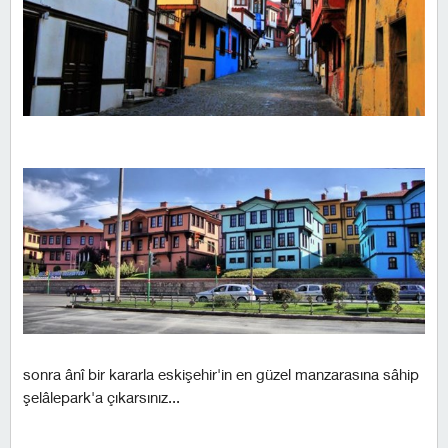
sonra ânî bir kararla eskişehir'in en güzel manzarasına sâhip
şelâlepark'a çıkarsınız...