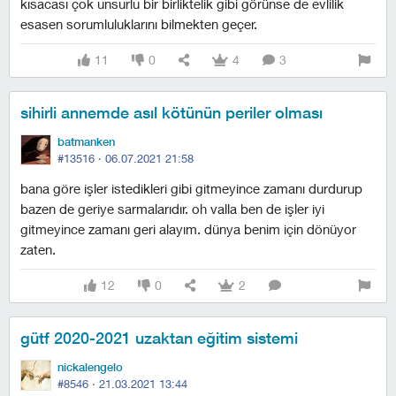
kısacası çok unsurlu bir birliktelik gibi görünse de evlilik
esasen sorumluluklarını bilmekten geçer.
11
0
4
3
sihirli annemde asıl kötünün periler olması
batmanken
#13516 ·
06.07.2021 21:58
bana göre işler istedikleri gibi gitmeyince zamanı durdurup
bazen de geriye sarmalarıdır. oh valla ben de işler iyi
gitmeyince zamanı geri alayım. dünya benim için dönüyor
zaten.
12
0
2
gütf 2020-2021 uzaktan eğitim sistemi
nickalengelo
#8546 ·
21.03.2021 13:44