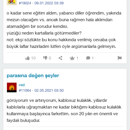
#19024 ·
09.01.2022 03:39
o kadar sene eğitim aldım, yabancı diller öğrendim, yakında
mezun olacağım vs. ancak buna rağmen hala aklımdan
atamadığım bir sorudur kendisi.
yüzüğü neden kartallarla götürmediler?
not: ekşi sözlükte bu konu hakkında verilmiş cevaba çok
büyük laflar hazırladım lütfen öyle argümanlarla gelmeyin.
10
0
1
1
parasına değen şeyler
red
#11064 ·
02.05.2021 03:50
görüyorum ve artırıyorum, kablosuz kulaklık. yıllardır
kablolarla uğraşmaktan ne kadar bıktığımı kablosuz kulaklık
kullanmaya başlayınca farkettim. son 20 yılın en önemli ve
faydalı buluşudur.