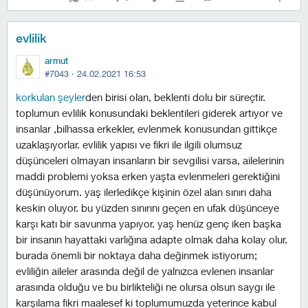
evlilik
armut
#7043 ·
24.02.2021 16:53
korkulan şeyler
den birisi olan, beklenti dolu bir süreçtir.
toplumun evlilik konusundaki beklentileri giderek artıyor ve
insanlar ,bilhassa erkekler, evlenmek konusundan gittikçe
uzaklaşıyorlar. evlilik yapısı ve fikri ile ilgili olumsuz
düşünceleri olmayan insanların bir sevgilisi varsa, ailelerinin
maddi problemi yoksa erken yaşta evlenmeleri gerektiğini
düşünüyorum. yaş ilerledikçe kişinin özel alan sınırı daha
keskin oluyor. bu yüzden sınırını geçen en ufak düşünceye
karşı katı bir savunma yapıyor. yaş henüz genç iken başka
bir insanın hayattaki varlığına adapte olmak daha kolay olur.
burada önemli bir noktaya daha değinmek istiyorum;
evliliğin aileler arasında değil de yalnızca evlenen insanlar
arasında olduğu ve bu birlikteliği ne olursa olsun saygı ile
karşılama fikri maalesef ki toplumumuzda yeterince kabul