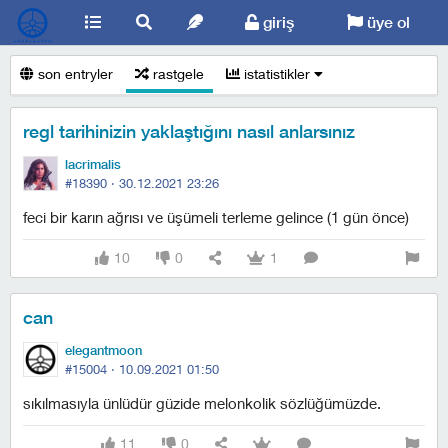
giriş
üye ol
son entryler
rastgele
istatistikler
regl tarihinizin yaklaştığını nasıl anlarsınız
lacrimalis
#18390 ·
30.12.2021 23:26
feci bir karın ağrısı ve üşümeli terleme gelince (1 gün önce)
10
0
1
can
elegantmoon
#15004 ·
10.09.2021 01:50
sıkılmasıyla ünlüdür güzide melonkolik sözlüğümüzde.
11
0