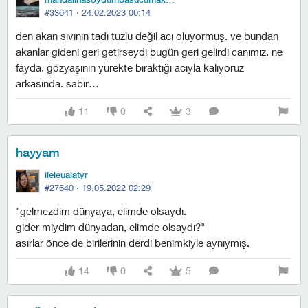
#33641 ·
24.02.2023 00:14
den akan sıvının tadı tuzlu değil acı oluyormuş. ve bundan
akanlar gideni geri getirseydi bugün geri gelirdi canımız. ne
fayda. gözyaşının yürekte bıraktığı acıyla kalıyoruz
arkasında. sabır…
11
0
3
hayyam
ileleualatyr
#27640 ·
19.05.2022 02:29
"gelmezdim dünyaya, elimde olsaydı.
gider miydim dünyadan, elimde olsaydı?"
asırlar önce de birilerinin derdi benimkiyle aynıymış.
14
0
5