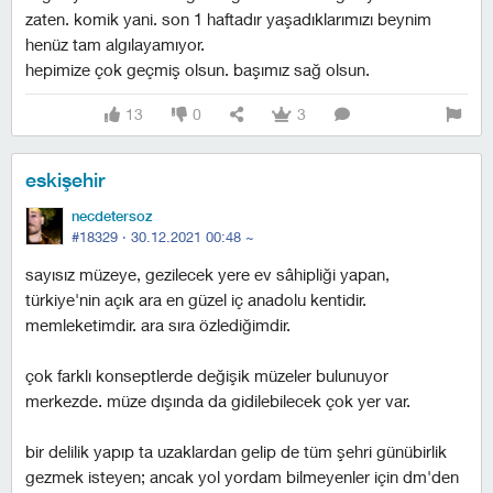
zaten. komik yani. son 1 haftadır yaşadıklarımızı beynim
henüz tam algılayamıyor.
hepimize çok geçmiş olsun. başımız sağ olsun.
13
0
3
eskişehir
necdetersoz
#18329 ·
30.12.2021 00:48
~
sayısız müzeye, gezilecek yere ev sâhipliği yapan,
türkiye'nin açık ara en güzel iç anadolu kentidir.
memleketimdir. ara sıra özlediğimdir.
çok farklı konseptlerde değişik müzeler bulunuyor
merkezde. müze dışında da gidilebilecek çok yer var.
bir delilik yapıp ta uzaklardan gelip de tüm şehri günübirlik
gezmek isteyen; ancak yol yordam bilmeyenler için dm'den