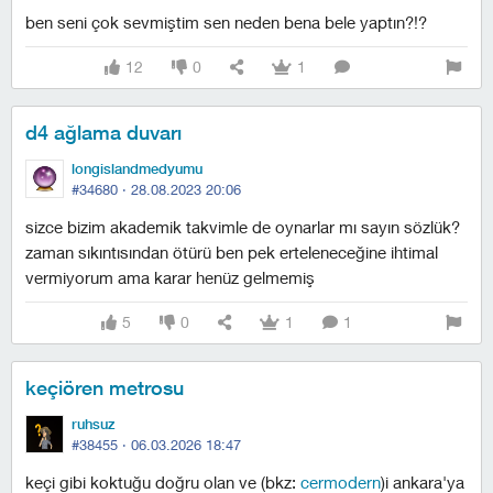
ben seni çok sevmiştim sen neden bena bele yaptın?!?
12
0
1
d4 ağlama duvarı
longislandmedyumu
#34680 ·
28.08.2023 20:06
sizce bizim akademik takvimle de oynarlar mı sayın sözlük?
zaman sıkıntısından ötürü ben pek erteleneceğine ihtimal
vermiyorum ama karar henüz gelmemiş
5
0
1
1
keçiören metrosu
ruhsuz
#38455 ·
06.03.2026 18:47
keçi gibi koktuğu doğru olan ve (bkz:
cermodern
)i ankara'ya