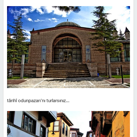
târihî odunpazarı'nı turlarsınız...