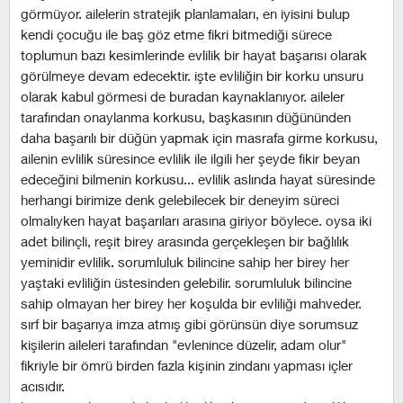
görmüyor. ailelerin stratejik planlamaları, en iyisini bulup
kendi çocuğu ile baş göz etme fikri bitmediği sürece
toplumun bazı kesimlerinde evlilik bir hayat başarısı olarak
görülmeye devam edecektir. i̇şte evliliğin bir korku unsuru
olarak kabul görmesi de buradan kaynaklanıyor. aileler
tarafından onaylanma korkusu, başkasının düğününden
daha başarılı bir düğün yapmak için masrafa girme korkusu,
ailenin evlilik süresince evlilik ile ilgili her şeyde fikir beyan
edeceğini bilmenin korkusu... evlilik aslında hayat süresinde
herhangi birimize denk gelebilecek bir deneyim süreci
olmalıyken hayat başarıları arasına giriyor böylece. oysa iki
adet bilinçli, reşit birey arasında gerçekleşen bir bağlılık
yeminidir evlilik. sorumluluk bilincine sahip her birey her
yaştaki evliliğin üstesinden gelebilir. sorumluluk bilincine
sahip olmayan her birey her koşulda bir evliliği mahveder.
sırf bir başarıya imza atmış gibi görünsün diye sorumsuz
kişilerin aileleri tarafından "evlenince düzelir, adam olur"
fikriyle bir ömrü birden fazla kişinin zindanı yapması içler
acısıdır.