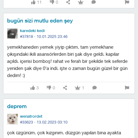
11
0
bugün sizi mutlu eden şey
karedeki kedi
#37818 ·
10.01.2025 23:46
yemekhaneden yemek yiyip çıktım. tam yemekhane
çıkışındaki ikili asansörlerden biri şak diye geldi. kapılar
açıldı. i̇çerisi bomboş! rahat ve ferah bir şekilde tek seferde
yeniden şak diye 0'a indi. i̇şte o zaman bugün güzel bir gün
dedim! :)
3
0
1
deprem
wenatrordet
#33623 ·
13.02.2023 03:10
çok üzgünüm. çok kızgınım. düzgün yapılan bina ayakta