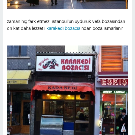
zaman hiç fark etmez, istanbul'un uyduruk vefa bozasından
on kat daha lezzetli
karakedi bozacısı
ndan boza ısmarlanır.