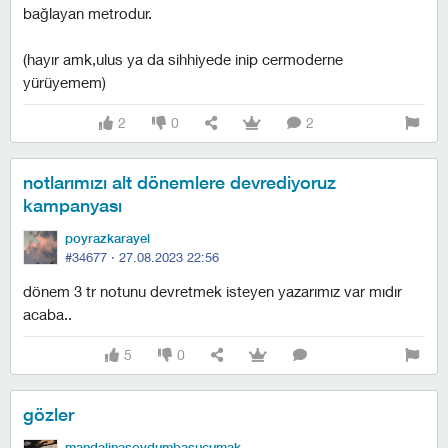
bağlayan metrodur.
(hayır amk,ulus ya da sihhiyede inip cermoderne
yürüyemem)
2
0
2
notlarımızı alt dönemlere devrediyoruz
kampanyası
poyrazkarayel
#34677 ·
27.08.2023 22:56
dönem 3 tr notunu devretmek isteyen yazarımız var mıdır
acaba..
5
0
gözler
mandalinasoydumbasucumakoydum