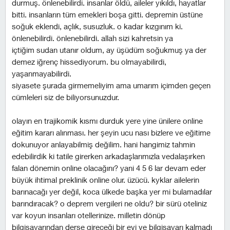
durmuş. önlenebilirdi. insanlar öldü, aileler yıkıldı, hayatlar
bitti. insanların tüm emekleri boşa gitti. depremin üstüne
soğuk eklendi, açlık, susuzluk. o kadar kızgınım ki.
önlenebilirdi. önlenebilirdi. allah sizi kahretsin ya
içtiğim sudan utanır oldum, ay üşüdüm soğukmuş ya der
demez iğrenç hissediyorum. bu olmayabilirdi,
yaşanmayabilirdi.
siyasete şurada girmemeliyim ama umarım içimden geçen
cümleleri siz de biliyorsunuzdur.
olayın en trajikomik kısmı durduk yere yine ünilere online
eğitim kararı alınması. her şeyin ucu nası bizlere ve eğitime
dokunuyor anlayabilmiş değilim. hani hangimiz tahmin
edebilirdik ki tatile girerken arkadaşlarımızla vedalaşırken
falan dönemin online olacağını? yani 4 5 6 lar devam eder
büyük ihtimal preklinik online olur. üzücü. kyklar ailelerin
barınacağı yer değil, koca ülkede başka yer mi bulamadılar
barındıracak? o deprem vergileri ne oldu? bir sürü oteliniz
var koyun insanları otellerinize. milletin dönüp
bilgisayarından derse gireceği bir evi ve bilgisayarı kalmadı