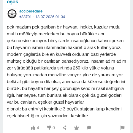
eşek
acciperedare
#38701 ·
18.07.2026 01:34
pek mazlum pek gariban bir hayvan. i̇nekler, kuzular mutlu
mutlu mööleyip meelerken bu boynu bükükler acı
çekercesine anırıyor. bin yıllardır insanoğlunun kahrını çeken
bu hayvanın ismini utanmadan hakaret olarak kullanıyoruz.
modern çağlarda bile en kuvvetli orduların bazı yerlerde
muhtaç olduğu bir canlıdan bahsediyoruz. i̇nsanın adım adım
zor yürüdüğü patikalarda sırtında 250 kilo yükle yolunu
buluyor, yorulmadan menziline varıyor. yine de yaranamıyor.
belki at gibi boynu dik olsa, anırmasa da kükrese değerlerini
bilirdik. bu hayatta her şey görünüşle kendini nasıl sattığınla
ilgili. her neyse. tüm bunlara ek olarak çok da güzel gözleri
var bu canların. eşekler güzel hayvanlar.
dipnot: bu entry'yi kesinlikle 3 büyük stajdan kalıp kendimi
eşek hissettiğim için yazmadım. kesinlike.
4
0