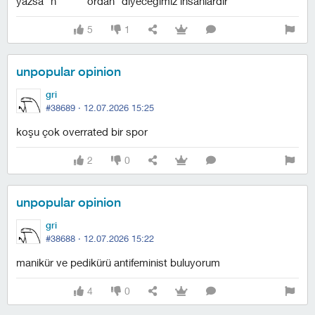
yazsa "h******** ordan" diyeceğimiz insanlardır
5
1
unpopular opinion
gri
#38689 ·
12.07.2026 15:25
koşu çok overrated bir spor
2
0
unpopular opinion
gri
#38688 ·
12.07.2026 15:22
manikür ve pedikürü antifeminist buluyorum
4
0