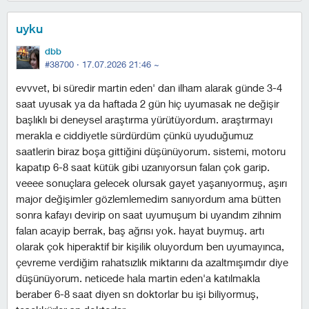
uyku
dbb
#38700 ·
17.07.2026 21:46
~
evvvet, bi süredir martin eden' dan ilham alarak günde 3-4
saat uyusak ya da haftada 2 gün hiç uyumasak ne değişir
başlıklı bi deneysel araştırma yürütüyordum. araştırmayı
merakla e ciddiyetle sürdürdüm çünkü uyuduğumuz
saatlerin biraz boşa gittiğini düşünüyorum. sistemi, motoru
kapatıp 6-8 saat kütük gibi uzanıyorsun falan çok garip.
veeee sonuçlara gelecek olursak gayet yaşanıyormuş, aşırı
major değişimler gözlemlemedim sanıyordum ama bütten
sonra kafayı devirip on saat uyumuşum bi uyandım zihnim
falan acayip berrak, baş ağrısı yok. hayat buymuş. artı
olarak çok hiperaktif bir kişilik oluyordum ben uyumayınca,
çevreme verdiğim rahatsızlık miktarını da azaltmışımdır diye
düşünüyorum. neticede hala martin eden'a katılmakla
beraber 6-8 saat diyen sn doktorlar bu işi biliyormuş,