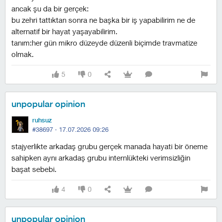
ancak şu da bir gerçek:
bu zehri tattıktan sonra ne başka bir iş yapabilirim ne de
alternatif bir hayat yaşayabilirim.
tanım:her gün mikro düzeyde düzenli biçimde travmatize
olmak.
5
0
unpopular opinion
ruhsuz
#38697 ·
17.07.2026 09:26
stajyerlikte arkadaş grubu gerçek manada hayati bir öneme
sahipken aynı arkadaş grubu internlükteki verimsizliğin
başat sebebi.
4
0
unpopular opinion