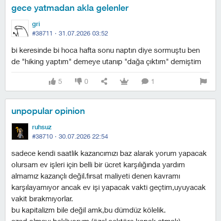
gece yatmadan akla gelenler
gri
#38711 ·
31.07.2026 03:52
bi keresinde bi hoca hafta sonu naptın diye sormuştu ben
de "hiking yaptım" demeye utanıp "dağa çıktım" demiştim
5
0
1
unpopular opinion
ruhsuz
#38710 ·
30.07.2026 22:54
sadece kendi saatlik kazancımızı baz alarak yorum yapacak
olursam ev işleri için belli bir ücret karşılığında yardım
almamız kazançlı değil.fırsat maliyeti denen kavramı
karşılayamıyor ancak ev işi yapacak vakti geçtim,uyuyacak
vakit bırakmıyorlar.
bu kapitalizm bile değil amk,bu dümdüz kölelik.