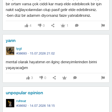
bir ortam varsa çok ciddi kar marjı elde edebilecek bir işin
nakit sağlayıcılarından olup pasif gelir elde edebilirsiniz.
-ben düz bir adamım diyorsanız faize yatırabilirsiniz.
4
0
1
yarın
lygt
#38693 ·
15.07.2026 21:02
mental olarak hayatımın en ilginç deneyimlerinden birini
yaşayacağım
3
0
unpopular opinion
ruhsuz
#38692 ·
14.07.2026 18:15