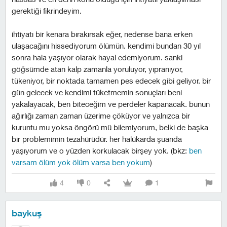
gerektiği fikrindeyim.
ihtiyatı bir kenara bırakırsak eğer, nedense bana erken
ulaşacağını hissediyorum ölümün. kendimi bundan 30 yıl
sonra hala yaşıyor olarak hayal edemiyorum. sanki
göğsümde atan kalp zamanla yoruluyor, yıpranıyor,
tükeniyor, bir noktada tamamen pes edecek gibi geliyor. bir
gün gelecek ve kendimi tüketmemin sonuçları beni
yakalayacak, ben biteceğim ve perdeler kapanacak. bunun
ağırlığı zaman zaman üzerime çöküyor ve yalnızca bir
kuruntu mu yoksa öngörü mü bilemiyorum, belki de başka
bir problemimin tezahürüdür. her halükarda şuanda
yaşıyorum ve o yüzden korkulacak birşey yok. (bkz:
ben
varsam ölüm yok ölüm varsa ben yokum
)
4
0
1
baykuş