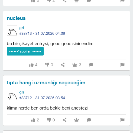
2
2
nucleus
gri
#38713 ·
31.07.2026 04:09
bu bir şikayet entrysi, gece gece sinirlendim
4
0
3
tıpta hangi uzmanlığı seçeceğim
gri
#38712 ·
31.07.2026 03:54
klima nerde ben orda bekle beni anestezi
2
0