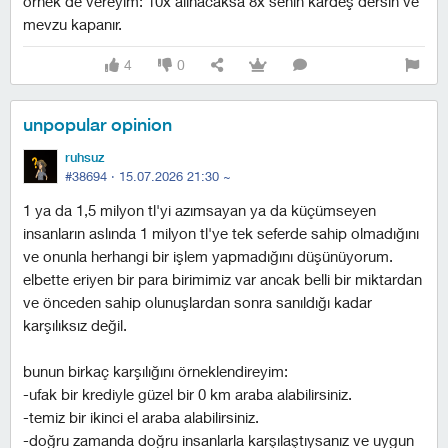
örnek de vereyim: 10x alınacaksa 8x senin kardeş dersin ve
mevzu kapanır.
4
0
unpopular opinion
ruhsuz
#38694 ·
15.07.2026 21:30
~
1 ya da 1,5 milyon tl'yi azımsayan ya da küçümseyen
insanların aslında 1 milyon tl'ye tek seferde sahip olmadığını
ve onunla herhangi bir işlem yapmadığını düşünüyorum.
elbette eriyen bir para birimimiz var ancak belli bir miktardan
ve önceden sahip olunuşlardan sonra sanıldığı kadar
karşılıksız değil.
bunun birkaç karşılığını örneklendireyim:
-ufak bir krediyle güzel bir 0 km araba alabilirsiniz.
-temiz bir ikinci el araba alabilirsiniz.
-doğru zamanda doğru insanlarla karşılaştıysanız ve uygun