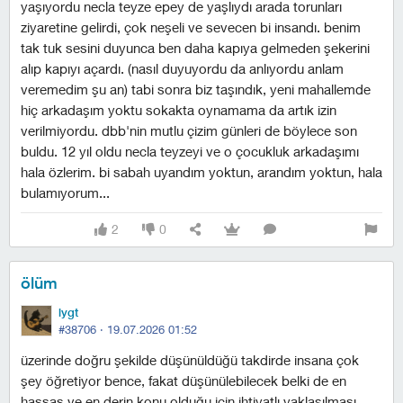
yaşıyordu necla teyze epey de yaşlıydı arada torunları
ziyaretine gelirdi, çok neşeli ve sevecen bi insandı. benim
tak tuk sesini duyunca ben daha kapıya gelmeden şekerini
alıp kapıyı açardı. (nasıl duyuyordu da anlıyordu anlam
veremedim şu an) tabi sonra biz taşındık, yeni mahallemde
hiç arkadaşım yoktu sokakta oynamama da artık izin
verilmiyordu. dbb'nin mutlu çizim günleri de böylece son
buldu. 12 yıl oldu necla teyzeyi ve o çocukluk arkadaşımı
hala özlerim. bi sabah uyandım yoktun, arandım yoktun, hala
bulamıyorum...
2
0
ölüm
lygt
#38706 ·
19.07.2026 01:52
üzerinde doğru şekilde düşünüldüğü takdirde insana çok
şey öğretiyor bence, fakat düşünülebilecek belki de en
hassas ve en derin konu olduğu için ihtiyatlı yaklaşılması