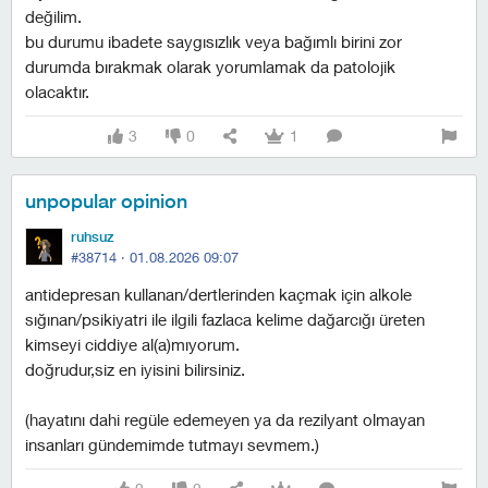
değilim.
bu durumu ibadete saygısızlık veya bağımlı birini zor
durumda bırakmak olarak yorumlamak da patolojik
olacaktır.
3
0
1
unpopular opinion
ruhsuz
#38714 ·
01.08.2026 09:07
antidepresan kullanan/dertlerinden kaçmak için alkole
sığınan/psikiyatri ile ilgili fazlaca kelime dağarcığı üreten
kimseyi ciddiye al(a)mıyorum.
doğrudur,siz en iyisini bilirsiniz.
(hayatını dahi regüle edemeyen ya da rezilyant olmayan
insanları gündemimde tutmayı sevmem.)