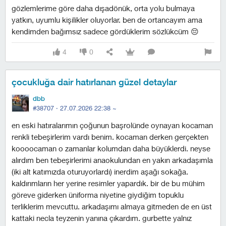
gözlemlerime göre daha dışadönük, orta yolu bulmaya
yatkın, uyumlu kişilikler oluyorlar. ben de ortancayım ama
kendimden bağımsız sadece gördüklerim sözlükcüm 😔
4
0
çocukluğa dair hatırlanan güzel detaylar
dbb
#38707 ·
27.07.2026 22:38
~
en eski hatıralarımın çoğunun başrolünde oynayan kocaman
renkli tebeşirlerim vardı benim. kocaman derken gerçekten
koooocaman o zamanlar kolumdan daha büyüklerdi. neyse
alırdım ben tebeşirlerimi anaokulundan en yakın arkadaşımla
(iki alt katımızda oturuyorlardı) inerdim aşağı sokağa.
kaldırımların her yerine resimler yapardık. bir de bu mühim
göreve giderken üniforma niyetine giydiğim topuklu
terliklerim mevcuttu. arkadaşımı almaya gitmeden de en üst
kattaki necla teyzenin yanına çıkardım. gurbette yalnız