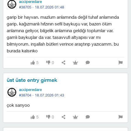
acciperedare
#38705 ·
18.07.2026 01:48
garip bir hayvan. mazlum anlamında değil tuhaf anlamında
garip. kağızmanlı hıfzının sefil baykuşu var, bazen ölüm
anlamına geliyor, bilgelik anlamına geldiği toplumlar var.
gamlı baykuşlar da var. tasavvufi altyapısı var mı
bilmiyorum. i̇nşallah bütleri verince araştırıp yazıcamm. bu
burada kalsınko
5
0
üst üste entry girmek
acciperedare
#38704 ·
18.07.2026 01:43
çok sarıyoo
5
0