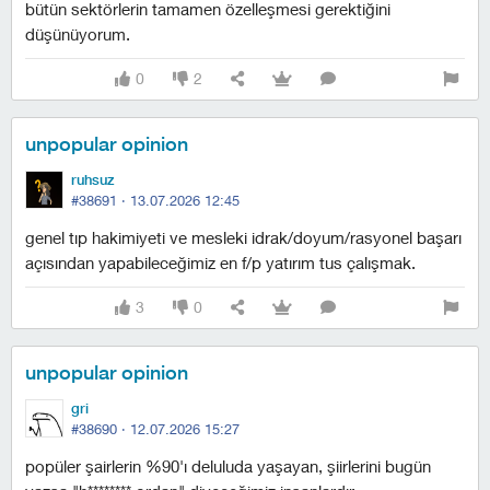
bütün sektörlerin tamamen özelleşmesi gerektiğini
düşünüyorum.
0
2
unpopular opinion
ruhsuz
#38691 ·
13.07.2026 12:45
genel tıp hakimiyeti ve mesleki idrak/doyum/rasyonel başarı
açısından yapabileceğimiz en f/p yatırım tus çalışmak.
3
0
unpopular opinion
gri
#38690 ·
12.07.2026 15:27
popüler şairlerin %90'ı deluluda yaşayan, şiirlerini bugün