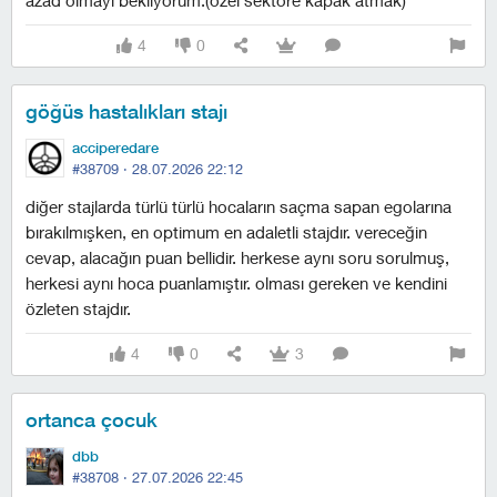
azad olmayı bekliyorum.(özel sektöre kapak atmak)
4
0
göğüs hastalıkları stajı
acciperedare
#38709 ·
28.07.2026 22:12
diğer stajlarda türlü türlü hocaların saçma sapan egolarına
bırakılmışken, en optimum en adaletli stajdır. vereceğin
cevap, alacağın puan bellidir. herkese aynı soru sorulmuş,
herkesi aynı hoca puanlamıştır. olması gereken ve kendini
özleten stajdır.
4
0
3
ortanca çocuk
dbb
#38708 ·
27.07.2026 22:45