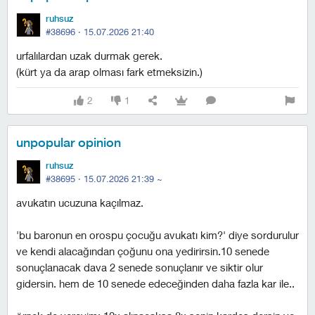
ruhsuz
#38696 ·
15.07.2026 21:40
urfalılardan uzak durmak gerek.
(kürt ya da arap olması fark etmeksizin.)
2
1
unpopular opinion
ruhsuz
#38695 ·
15.07.2026 21:39
~
avukatın ucuzuna kaçılmaz.
'bu baronun en orospu çocuğu avukatı kim?' diye sordurulur
ve kendi alacağından çoğunu ona yedirirsin.10 senede
sonuçlanacak dava 2 senede sonuçlanır ve siktir olur
gidersin. hem de 10 senede edeceğinden daha fazla kar ile..