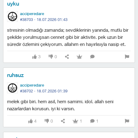
uyku
acciperedare
#38703 ·
18.07.2026 01:43
stresinin olmadığı zamanda; sevdiklerinin yanında, mutlu bir
şekilde yorulmuşsan cennet gibi bir aktivite. pek uzun bir
süredir özlemini çekiyorum. allahım en hayırlısıyla nasip et.
3
0
ruhsuz
acciperedare
#38702 ·
18.07.2026 01:39
melek gibi biri. hem asil, hem samimi. i̇dol. allah seni
nazarlardan korusun. i̇yi ki varsın.
4
0
1
1