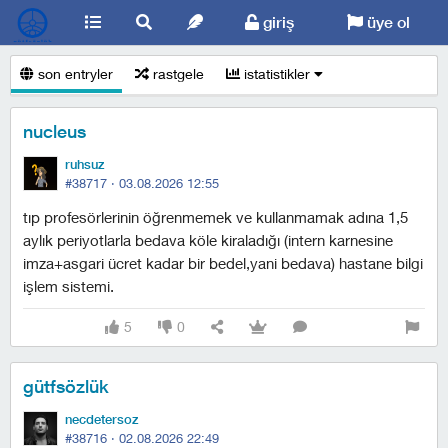
giriş
üye ol
son entryler
rastgele
istatistikler
nucleus
ruhsuz
#38717 ·
03.08.2026 12:55
tıp profesörlerinin öğrenmemek ve kullanmamak adına 1,5
aylık periyotlarla bedava köle kiraladığı (intern karnesine
imza+asgari ücret kadar bir bedel,yani bedava) hastane bilgi
işlem sistemi.
5
0
gütfsözlük
necdetersoz
#38716 ·
02.08.2026 22:49