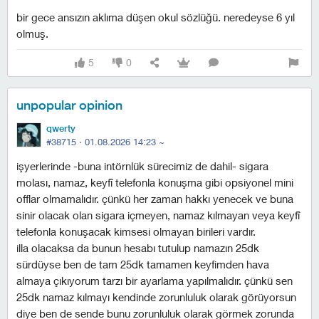
bir gece ansızın aklıma düşen okul sözlüğü. neredeyse 6 yıl
olmuş.
5
0
unpopular opinion
qwerty
#38715 ·
01.08.2026 14:23
~
işyerlerinde -buna intörnlük sürecimiz de dahil- sigara
molası, namaz, keyfî telefonla konuşma gibi opsiyonel mini
offlar olmamalıdır. çünkü her zaman hakkı yenecek ve buna
sinir olacak olan sigara içmeyen, namaz kılmayan veya keyfî
telefonla konuşacak kimsesi olmayan birileri vardır.
illa olacaksa da bunun hesabı tutulup namazın 25dk
sürdüyse ben de tam 25dk tamamen keyfimden hava
almaya çıkıyorum tarzı bir ayarlama yapılmalıdır. çünkü sen
25dk namaz kılmayı kendinde zorunluluk olarak görüyorsun
diye ben de sende bunu zorunluluk olarak görmek zorunda