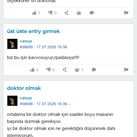
teşekkürler sn doktorlar.
3
0
üst üste entry girmek
ruhsuz
#38699 ·
17.07.2026 16:38
biz bu işin kavvosuyuz,rpadasıyız🫶
4
0
1
doktor olmak
ruhsuz
#38698 ·
17.07.2026 16:36
~
ortalama bir doktor olmak için saatler boyu masanın
başında durmak gerekiyor.
i̇yi bir doktor olmak icin ne gerektiğini düşünmek dahi
istemiyorum.